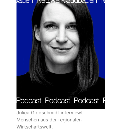
Julica Goldschmidt interviewt
Menschen aus der regionalen
Wirtschaftswelt.