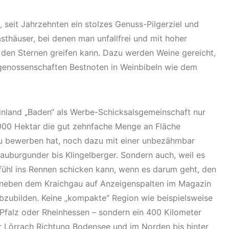
, seit Jahrzehnten ein stolzes Genuss-Pilgerziel und
sthäuser, bei denen man unfallfrei und mit hoher
 den Sternen greifen kann. Dazu werden Weine gereicht,
rgenossenschaften Bestnoten in Weinbibeln wie dem
nland „Baden“ als Werbe-Schicksalsgemeinschaft nur
5.000 Hektar die gut zehnfache Menge an Fläche
u bewerben hat, noch dazu mit einer unbezähmbar
auburgunder bis Klingelberger. Sondern auch, weil es
efühl ins Rennen schicken kann, wenn es darum geht, den
l neben dem Kraichgau auf Anzeigenspalten im Magazin
abzubilden. Keine „kompakte“ Region wie beispielsweise
Pfalz oder Rheinhessen – sondern ein 400 Kilometer
er Lörrach Richtung Bodensee und im Norden bis hinter