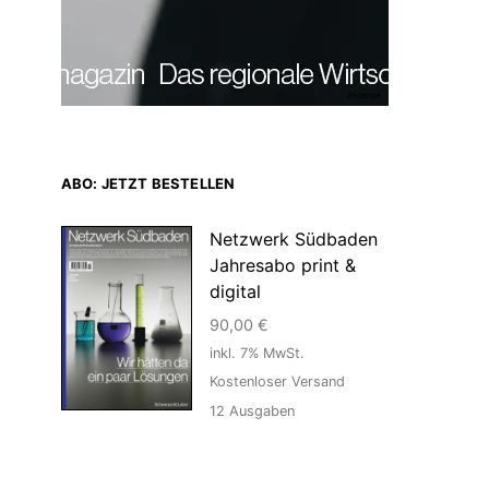
Anzeige
ABO: JETZT BESTELLEN
Netzwerk Südbaden
Jahresabo print &
digital
90,00
€
inkl. 7% MwSt.
Kostenloser Versand
12
Ausgaben