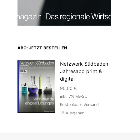
Anzeige
ABO: JETZT BESTELLEN
Netzwerk Südbaden
Jahresabo print &
digital
90,00
€
inkl. 7% MwSt.
Kostenloser Versand
12
Ausgaben