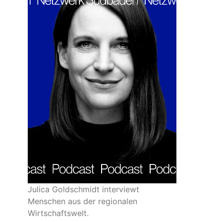
Julica Goldschmidt interviewt
Menschen aus der regionalen
Wirtschaftswelt.