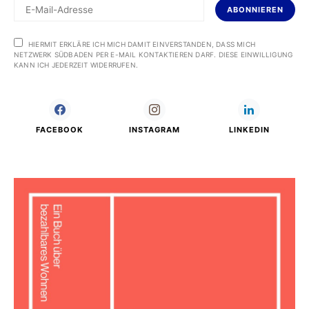
ABONNIEREN
HIERMIT ERKLÄRE ICH MICH DAMIT EINVERSTANDEN, DASS MICH
NETZWERK SÜDBADEN PER E-MAIL KONTAKTIEREN DARF. DIESE EINWILLIGUNG
KANN ICH JEDERZEIT WIDERRUFEN.
FACEBOOK
INSTAGRAM
LINKEDIN