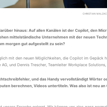
CHRISTIAN MALZAC
darüber hinaus: Auf allen Kanälen ist der Copilot, den Mi
hen mittelständische Unternehmen mit der neuen Techn
um morgen gut aufgestellt zu sein?
äglich mit den neuen Möglichkeiten, die Copilot im Gepäck h
AG, und Dennis Trescher, Teamleiter Workplace Solutions, 
chtschreibfehler, und das Handy vervollständigt Wörter 
ten berechnen, Videos untertiteln. Was also ist neu an 
t unsere Sprache gelernt. Wir können uns also ganz normal 