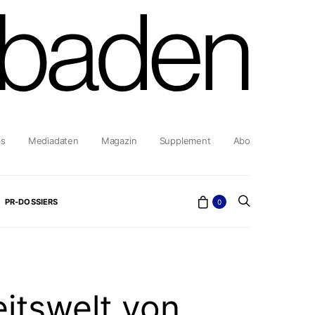
bs
Mediadaten
Magazin
Supplement
Abo
PR-DOSSIERS
0
eitswelt von