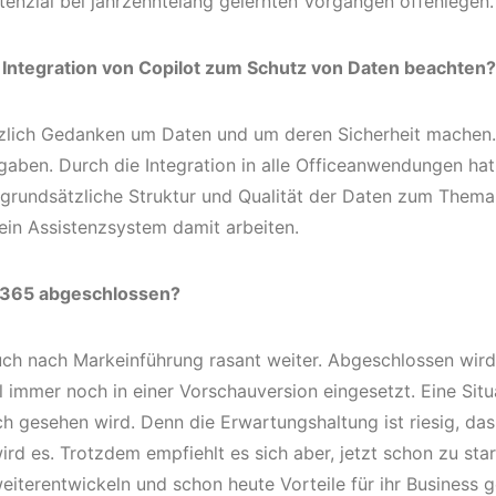
nzial bei jahrzehntelang gelernten Vorgängen offenlegen.
ntegration von Copilot zum Schutz von Daten beachten?
tzlich Gedanken um Daten und um deren Sicherheit machen. 
gaben. Durch die Integration in alle Officeanwendungen hat 
grundsätzliche Struktur und Qualität der Daten zum Thema
 ein Assistenzsystem damit arbeiten.
ft 365 abgeschlossen?
auch nach Markeinführung rasant weiter. Abgeschlossen wir
ell immer noch in einer Vorschauversion eingesetzt. Eine Sit
sch gesehen wird. Denn die Erwartungshaltung ist riesig, da
rd es. Trotzdem empfiehlt es sich aber, jetzt schon zu sta
eiterentwickeln und schon heute Vorteile für ihr Business g