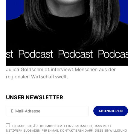
Julica Goldschmidt interviewt Menschen aus der
regionalen Wirtschaftswelt.
UNSER NEWSLETTER
ABONNIEREN
HIERMIT ERKLÄRE ICH MICH DAMIT EINVERSTANDEN, DASS MICH
NETZWERK SÜDBADEN PER E-MAIL KONTAKTIEREN DARF. DIESE EINWILLIGUNG