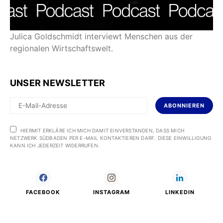
Julica Goldschmidt interviewt Menschen aus der
regionalen Wirtschaftswelt.
UNSER NEWSLETTER
ABONNIEREN
HIERMIT ERKLÄRE ICH MICH DAMIT EINVERSTANDEN, DASS MICH
NETZWERK SÜDBADEN PER E-MAIL KONTAKTIEREN DARF. DIESE EINWILLIGUNG
KANN ICH JEDERZEIT WIDERRUFEN.
FACEBOOK
INSTAGRAM
LINKEDIN