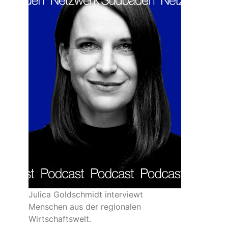
Julica Goldschmidt interviewt
Menschen aus der regionalen
Wirtschaftswelt.