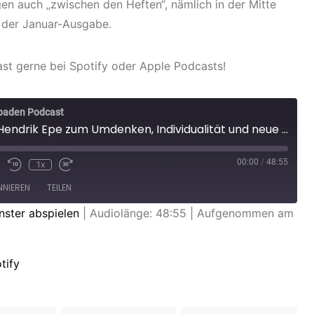
en auch „zwischen den Heften“, nämlich in der Mitte
 der Januar-Ausgabe.
st gerne bei Spotify oder Apple Podcasts!
baden Podcast
Episode 12: Hendrik Epe zum Umdenken, Individualität und neue Hierarchien
00:00
/
48:55
1x
NIEREN
TEILEN
nster abspielen
|
Audiolänge: 48:55
|
Aufgenommen am
Spotify
tify