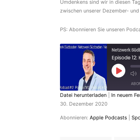
Umdenkens sind wir in diesen Tag
zwischen unserer Dezember- und
PS: Abonnieren Sie unseren Podca
Netzwerk Süd
ABON
Datei herunterladen
|
In neuem Fe
TEILEN
30. Dezember 2020
Apple Podcasts
RSS FEED
LINK
Abonnieren:
Apple Podcasts
|
Spo
EMBED