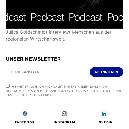
Julica Goldschmidt interviewt Menschen aus der
regionalen Wirtschaftswelt.
UNSER NEWSLETTER
ABONNIEREN
HIERMIT ERKLÄRE ICH MICH DAMIT EINVERSTANDEN, DASS MICH
NETZWERK SÜDBADEN PER E-MAIL KONTAKTIEREN DARF. DIESE EINWILLIGUNG
KANN ICH JEDERZEIT WIDERRUFEN.
FACEBOOK
INSTAGRAM
LINKEDIN