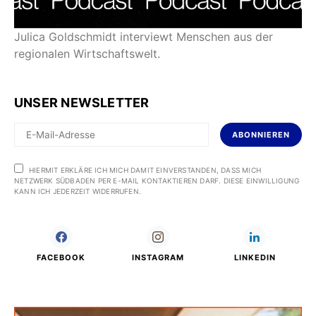
Julica Goldschmidt interviewt Menschen aus der
regionalen Wirtschaftswelt.
UNSER NEWSLETTER
ABONNIEREN
HIERMIT ERKLÄRE ICH MICH DAMIT EINVERSTANDEN, DASS MICH
NETZWERK SÜDBADEN PER E-MAIL KONTAKTIEREN DARF. DIESE EINWILLIGUNG
KANN ICH JEDERZEIT WIDERRUFEN.
FACEBOOK
INSTAGRAM
LINKEDIN