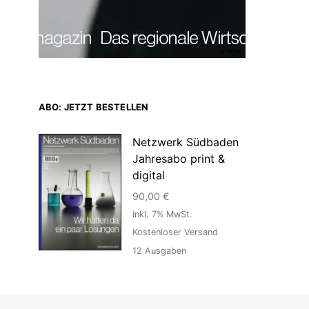
Anzeige
ABO: JETZT BESTELLEN
Netzwerk Südbaden
Jahresabo print &
digital
90,00
€
inkl. 7% MwSt.
Kostenloser Versand
12
Ausgaben