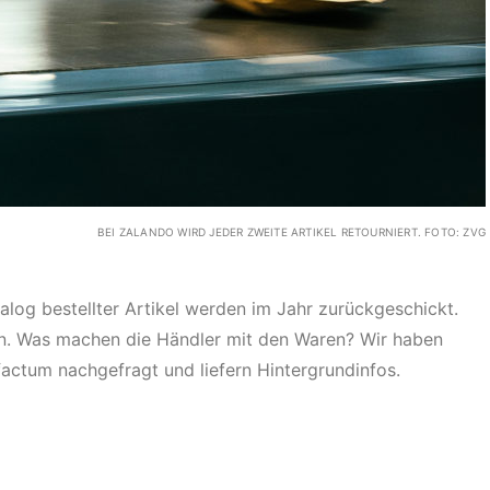
BEI ZALANDO WIRD JEDER ZWEITE ARTIKEL RETOURNIERT. FOTO: ZVG
alog bestellter Artikel werden im Jahr zurückgeschickt.
len. Was machen die Händler mit den Waren? Wir haben
ctum nachgefragt und liefern Hintergrundinfos.