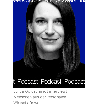
Julica Goldschmidt interviewt
Menschen aus der regionalen
Wirtschaftswelt.