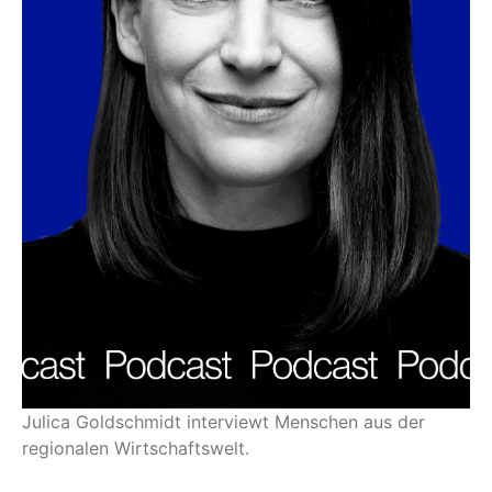
Julica Goldschmidt interviewt Menschen aus der
regionalen Wirtschaftswelt.