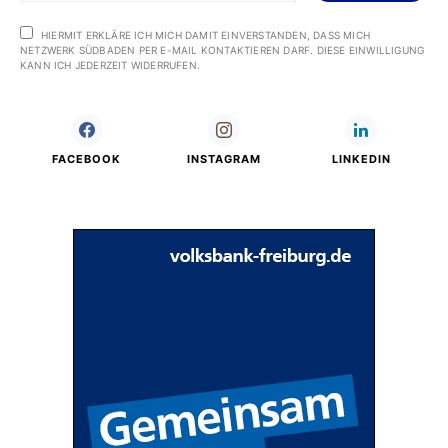
HIERMIT ERKLÄRE ICH MICH DAMIT EINVERSTANDEN, DASS MICH
NETZWERK SÜDBADEN PER E-MAIL KONTAKTIEREN DARF. DIESE EINWILLIGUNG
KANN ICH JEDERZEIT WIDERRUFEN.
FACEBOOK
INSTAGRAM
LINKEDIN