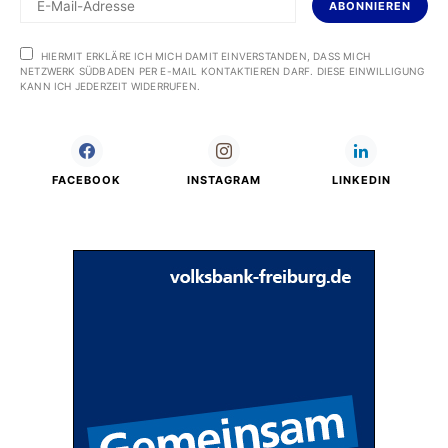
ABONNIEREN
HIERMIT ERKLÄRE ICH MICH DAMIT EINVERSTANDEN, DASS MICH
NETZWERK SÜDBADEN PER E-MAIL KONTAKTIEREN DARF. DIESE EINWILLIGUNG
KANN ICH JEDERZEIT WIDERRUFEN.
FACEBOOK
INSTAGRAM
LINKEDIN