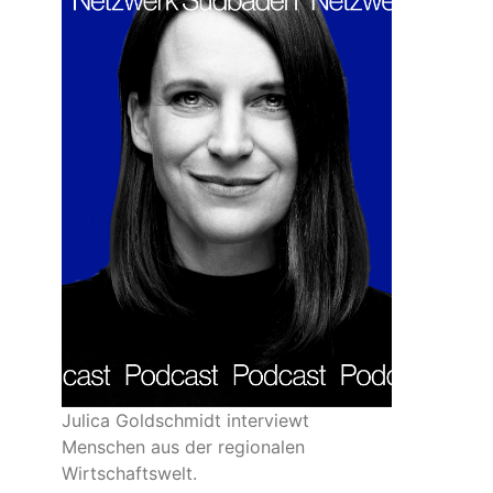
Julica Goldschmidt interviewt
Menschen aus der regionalen
Wirtschaftswelt.