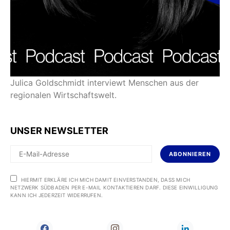
Julica Goldschmidt interviewt Menschen aus der
regionalen Wirtschaftswelt.
UNSER NEWSLETTER
ABONNIEREN
HIERMIT ERKLÄRE ICH MICH DAMIT EINVERSTANDEN, DASS MICH
NETZWERK SÜDBADEN PER E-MAIL KONTAKTIEREN DARF. DIESE EINWILLIGUNG
KANN ICH JEDERZEIT WIDERRUFEN.