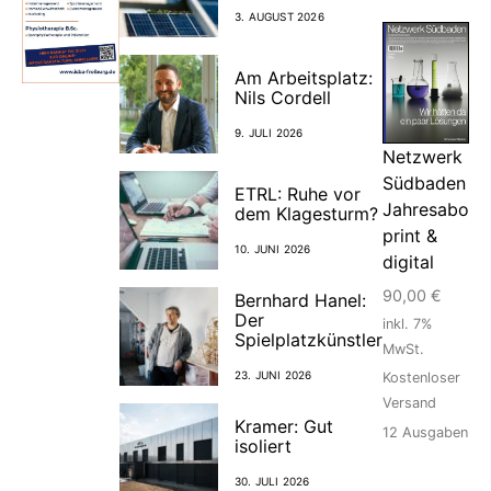
3. AUGUST 2026
Am Arbeitsplatz:
Nils Cordell
9. JULI 2026
Netzwerk
Südbaden
ETRL: Ruhe vor
Jahresabo
dem Klagesturm?
print &
10. JUNI 2026
digital
90,00
€
Bernhard Hanel:
Der
inkl. 7%
Spielplatzkünstler
MwSt.
23. JUNI 2026
Kostenloser
Versand
Kramer: Gut
12
Ausgaben
isoliert
30. JULI 2026