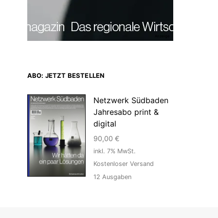
Anzeige
ABO: JETZT BESTELLEN
Netzwerk Südbaden
Jahresabo print &
digital
90,00
€
inkl. 7% MwSt.
Kostenloser Versand
12
Ausgaben