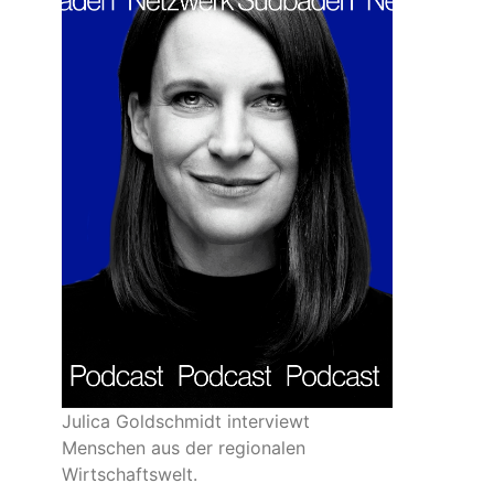
Julica Goldschmidt interviewt
Menschen aus der regionalen
Wirtschaftswelt.