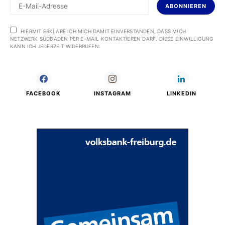
ABONNIEREN
HIERMIT ERKLÄRE ICH MICH DAMIT EINVERSTANDEN, DASS MICH
NETZWERK SÜDBADEN PER E-MAIL KONTAKTIEREN DARF. DIESE EINWILLIGUNG
KANN ICH JEDERZEIT WIDERRUFEN.
FACEBOOK
INSTAGRAM
LINKEDIN