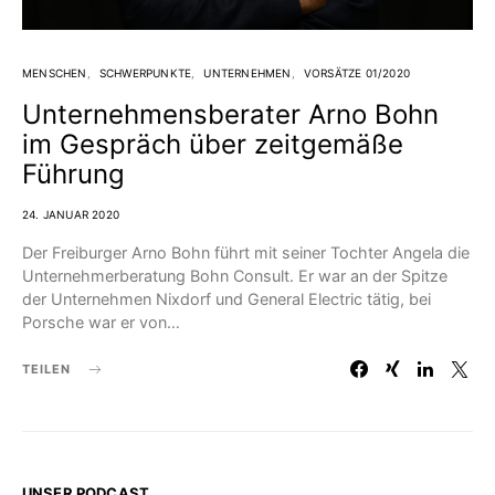
MENSCHEN
SCHWERPUNKTE
UNTERNEHMEN
VORSÄTZE 01/2020
Unternehmensberater Arno Bohn
im Gespräch über zeitgemäße
Führung
24. JANUAR 2020
Der Freiburger Arno Bohn führt mit seiner Tochter Angela die
Unternehmerberatung Bohn Consult. Er war an der Spitze
der Unternehmen Nixdorf und General Electric tätig, bei
Porsche war er von…
TEILEN
UNSER PODCAST