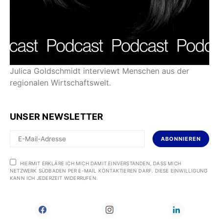
Julica Goldschmidt interviewt Menschen aus der
regionalen Wirtschaftswelt.
UNSER NEWSLETTER
ABONNIEREN
HIERMIT ERKLÄRE ICH MICH DAMIT EINVERSTANDEN, DASS MICH
NETZWERK SÜDBADEN PER E-MAIL KONTAKTIEREN DARF. DIESE EINWILLIGUNG
KANN ICH JEDERZEIT WIDERRUFEN.