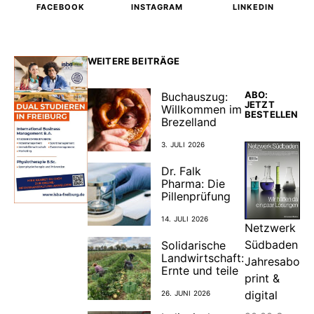
FACEBOOK
INSTAGRAM
LINKEDIN
WEITERE BEITRÄGE
ABO:
Buchauszug:
JETZT
Willkommen im
BESTELLEN
Brezelland
3. JULI 2026
Dr. Falk
Pharma: Die
Pillenprüfung
14. JULI 2026
Netzwerk
Südbaden
Solidarische
Landwirtschaft:
Jahresabo
Ernte und teile
print &
digital
26. JUNI 2026