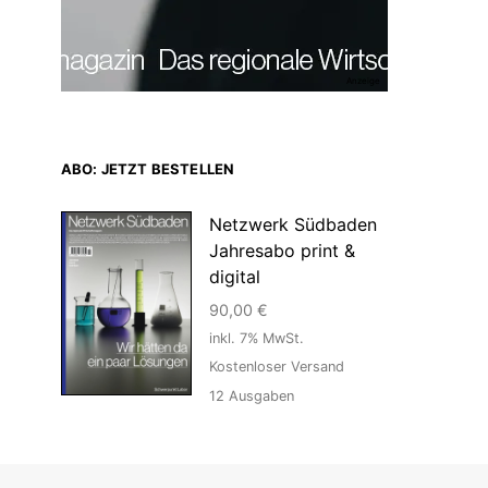
Anzeige
ABO: JETZT BESTELLEN
Netzwerk Südbaden
Jahresabo print &
digital
90,00
€
inkl. 7% MwSt.
Kostenloser Versand
12
Ausgaben