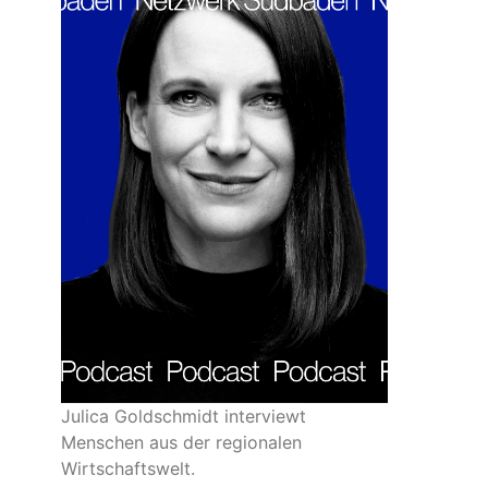
Julica Goldschmidt interviewt
Menschen aus der regionalen
Wirtschaftswelt.