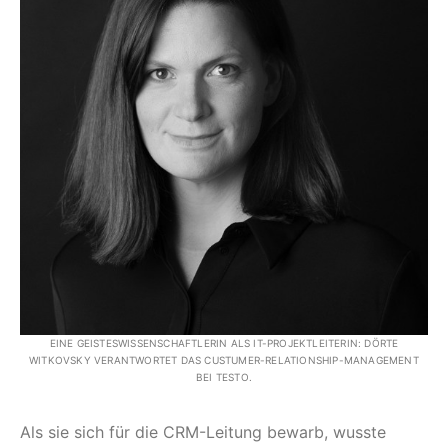
EINE GEISTESWISSENSCHAFTLERIN ALS IT-PROJEKTLEITERIN: DÖRTE
WITKOVSKY VERANTWORTET DAS CUSTUMER-RELATIONSHIP-MANAGEMENT
BEI TESTO.
Als sie sich für die CRM-Leitung bewarb, wusste