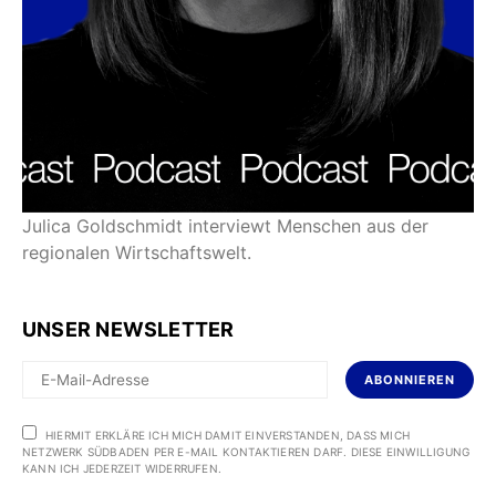
Julica Goldschmidt interviewt Menschen aus der
regionalen Wirtschaftswelt.
UNSER NEWSLETTER
ABONNIEREN
HIERMIT ERKLÄRE ICH MICH DAMIT EINVERSTANDEN, DASS MICH
NETZWERK SÜDBADEN PER E-MAIL KONTAKTIEREN DARF. DIESE EINWILLIGUNG
KANN ICH JEDERZEIT WIDERRUFEN.