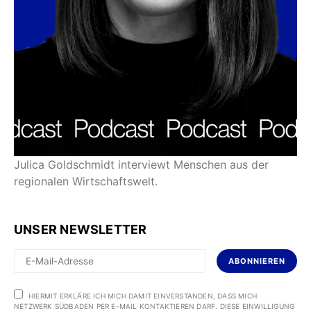
Julica Goldschmidt interviewt Menschen aus der
regionalen Wirtschaftswelt.
UNSER NEWSLETTER
ABONNIEREN
HIERMIT ERKLÄRE ICH MICH DAMIT EINVERSTANDEN, DASS MICH
NETZWERK SÜDBADEN PER E-MAIL KONTAKTIEREN DARF. DIESE EINWILLIGUNG