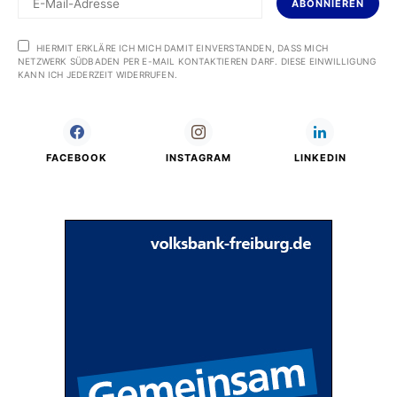
ABONNIEREN
HIERMIT ERKLÄRE ICH MICH DAMIT EINVERSTANDEN, DASS MICH
NETZWERK SÜDBADEN PER E-MAIL KONTAKTIEREN DARF. DIESE EINWILLIGUNG
KANN ICH JEDERZEIT WIDERRUFEN.
FACEBOOK
INSTAGRAM
LINKEDIN