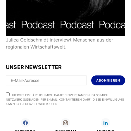
Julica Goldschmidt interviewt Menschen aus der
regionalen Wirtschaftswelt.
UNSER NEWSLETTER
ABONNIEREN
HIERMIT ERKLÄRE ICH MICH DAMIT EINVERSTANDEN, DASS MICH
NETZWERK SÜDBADEN PER E-MAIL KONTAKTIEREN DARF. DIESE EINWILLIGUNG
KANN ICH JEDERZEIT WIDERRUFEN.