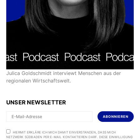
Julica Goldschmidt interviewt Menschen aus der
regionalen Wirtschaftswelt.
UNSER NEWSLETTER
ABONNIEREN
HIERMIT ERKLÄRE ICH MICH DAMIT EINVERSTANDEN, DASS MICH
NETZWERK SÜDBADEN PER E-MAIL KONTAKTIEREN DARF. DIESE EINWILLIGUNG