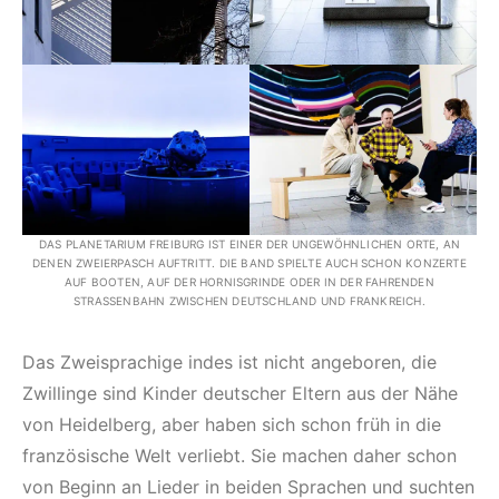
DAS PLANETARIUM FREIBURG IST EINER DER UNGEWÖHNLICHEN ORTE, AN
DENEN ZWEIERPASCH AUFTRITT. DIE BAND SPIELTE AUCH SCHON KONZERTE
AUF BOOTEN, AUF DER HORNISGRINDE ODER IN DER FAHRENDEN
STRASSENBAHN ZWISCHEN DEUTSCHLAND UND FRANKREICH.
Das Zweisprachige indes ist nicht angeboren, die
Zwillinge sind Kinder deutscher Eltern aus der Nähe
von Heidelberg, aber haben sich schon früh in die
französische Welt verliebt. Sie machen daher schon
von Beginn an Lieder in beiden Sprachen und suchten