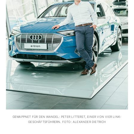
GEWAPPNET FÜR DEN WANDEL: PETER LITTERST, EINER VON VIER LINK-
GESCHÄFTSFÜHRERN. FOTO: ALEXANDER DIETRICH