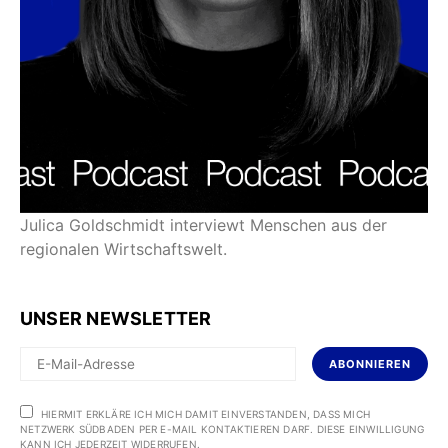
Julica Goldschmidt interviewt Menschen aus der
regionalen Wirtschaftswelt.
UNSER NEWSLETTER
ABONNIEREN
HIERMIT ERKLÄRE ICH MICH DAMIT EINVERSTANDEN, DASS MICH
NETZWERK SÜDBADEN PER E-MAIL KONTAKTIEREN DARF. DIESE EINWILLIGUNG
KANN ICH JEDERZEIT WIDERRUFEN.