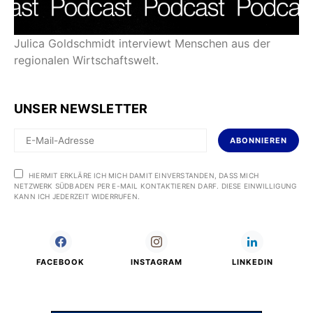
Julica Goldschmidt interviewt Menschen aus der
regionalen Wirtschaftswelt.
UNSER NEWSLETTER
ABONNIEREN
HIERMIT ERKLÄRE ICH MICH DAMIT EINVERSTANDEN, DASS MICH
NETZWERK SÜDBADEN PER E-MAIL KONTAKTIEREN DARF. DIESE EINWILLIGUNG
KANN ICH JEDERZEIT WIDERRUFEN.
FACEBOOK
INSTAGRAM
LINKEDIN