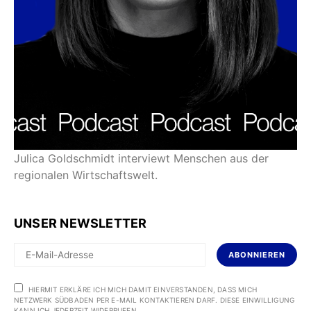
Julica Goldschmidt interviewt Menschen aus der
regionalen Wirtschaftswelt.
UNSER NEWSLETTER
ABONNIEREN
HIERMIT ERKLÄRE ICH MICH DAMIT EINVERSTANDEN, DASS MICH
NETZWERK SÜDBADEN PER E-MAIL KONTAKTIEREN DARF. DIESE EINWILLIGUNG
KANN ICH JEDERZEIT WIDERRUFEN.