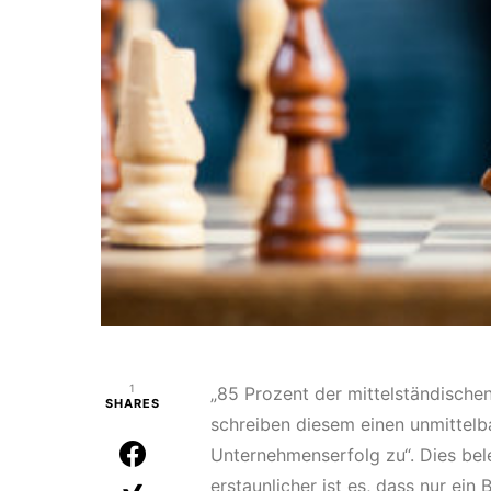
1
„85 Prozent der mittelständische
SHARES
schreiben diesem einen unmittelb
Unternehmenserfolg zu“. Dies be
erstaunlicher ist es, dass nur ei