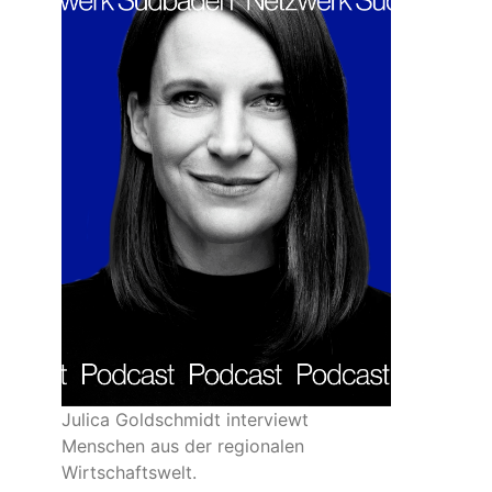
Julica Goldschmidt interviewt
Menschen aus der regionalen
Wirtschaftswelt.