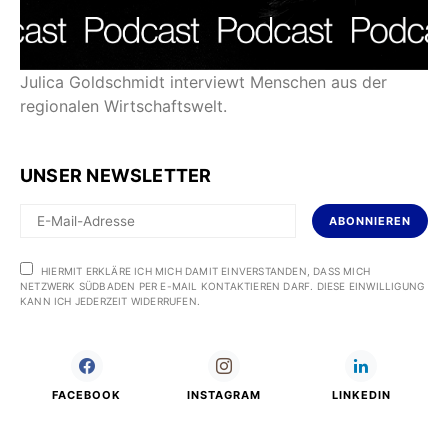
Julica Goldschmidt interviewt Menschen aus der
regionalen Wirtschaftswelt.
UNSER NEWSLETTER
ABONNIEREN
HIERMIT ERKLÄRE ICH MICH DAMIT EINVERSTANDEN, DASS MICH
NETZWERK SÜDBADEN PER E-MAIL KONTAKTIEREN DARF. DIESE EINWILLIGUNG
KANN ICH JEDERZEIT WIDERRUFEN.
FACEBOOK
INSTAGRAM
LINKEDIN