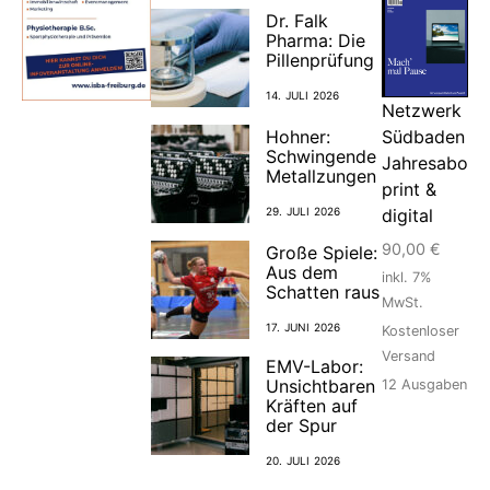
Dr. Falk
Pharma: Die
Pillenprüfung
14. JULI 2026
Netzwerk
Südbaden
Hohner:
Schwingende
Jahresabo
Metallzungen
print &
digital
29. JULI 2026
90,00
€
Große Spiele:
Aus dem
inkl. 7%
Schatten raus
MwSt.
17. JUNI 2026
Kostenloser
Versand
EMV-Labor:
Unsichtbaren
12
Ausgaben
Kräften auf
der Spur
20. JULI 2026