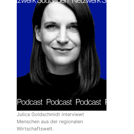
Julica Goldschmidt interviewt
Menschen aus der regionalen
Wirtschaftswelt.