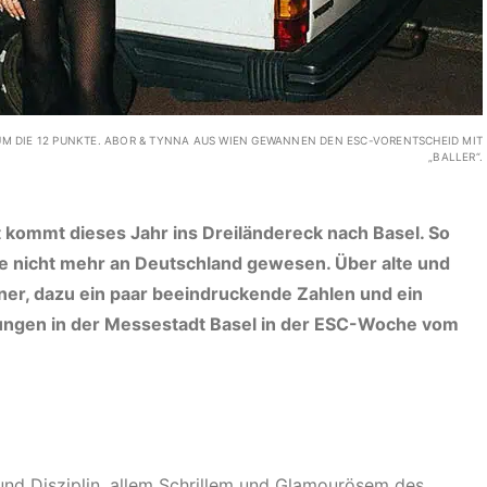
UM DIE 12 PUNKTE. ABOR & TYNNA AUS WIEN GEWANNEN DEN ESC-VORENTSCHEID MIT
„BALLER“.
 kommt dieses Jahr ins Dreiländereck nach Basel. So
ge nicht mehr an Deutschland gewesen. Über alte und
r, dazu ein paar beeindruckende Zahlen und ein
ltungen in der Messestadt Basel in der ESC-Woche vom
k und Disziplin, allem Schrillem und Glamourösem des