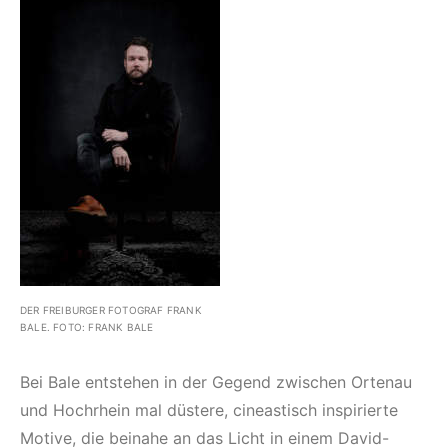
DER FREIBURGER FOTOGRAF FRANK
BALE. FOTO: FRANK BALE
Bei Bale entstehen in der Gegend zwischen Ortenau
und Hochrhein mal düstere, cineastisch inspirierte
Motive, die beinahe an das Licht in einem David-