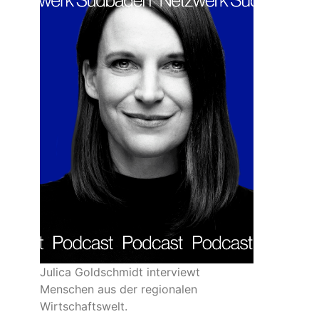
Julica Goldschmidt interviewt
Menschen aus der regionalen
Wirtschaftswelt.