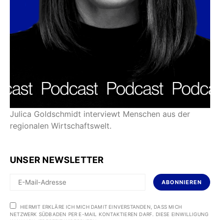
Julica Goldschmidt interviewt Menschen aus der
regionalen Wirtschaftswelt.
UNSER NEWSLETTER
ABONNIEREN
HIERMIT ERKLÄRE ICH MICH DAMIT EINVERSTANDEN, DASS MICH
NETZWERK SÜDBADEN PER E-MAIL KONTAKTIEREN DARF. DIESE EINWILLIGUNG