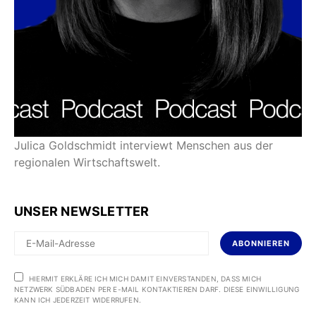
Julica Goldschmidt interviewt Menschen aus der
regionalen Wirtschaftswelt.
UNSER NEWSLETTER
ABONNIEREN
HIERMIT ERKLÄRE ICH MICH DAMIT EINVERSTANDEN, DASS MICH
NETZWERK SÜDBADEN PER E-MAIL KONTAKTIEREN DARF. DIESE EINWILLIGUNG
KANN ICH JEDERZEIT WIDERRUFEN.