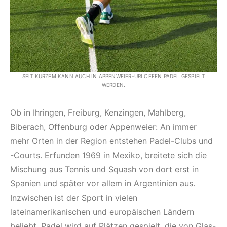
SEIT KURZEM KANN AUCH IN APPENWEIER-URLOFFEN PADEL GESPIELT
WERDEN.
Ob in Ihringen, Freiburg, Kenzingen, Mahlberg,
Biberach, Offenburg oder Appenweier: An immer
mehr Orten in der Region entstehen Padel-Clubs und
-Courts. Erfunden 1969 in Mexiko, breitete sich die
Mischung aus Tennis und Squash von dort erst in
Spanien und später vor allem in Argentinien aus.
Inzwischen ist der Sport in vielen
lateinamerikanischen und europäischen Ländern
beliebt. Padel wird auf Plätzen gespielt, die von Glas-