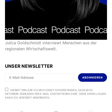
Julica Goldschmidt interviewt Menschen aus der
regionalen Wirtschaftswelt.
UNSER NEWSLETTER
ABONNIEREN
HIERMIT ERKLÄRE ICH MICH DAMIT EINVERSTANDEN, DASS MICH
NETZWERK SÜDBADEN PER E-MAIL KONTAKTIEREN DARF. DIESE EINWILLIGUNG
KANN ICH JEDERZEIT WIDERRUFEN.