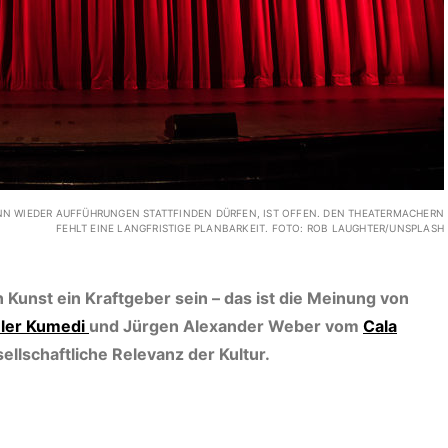
ANN WIEDER AUFFÜHRUNGEN STATTFINDEN DÜRFEN, IST OFFEN. DEN THEATERMACHERN
FEHLT EINE LANGFRISTIGE PLANBARKEIT. FOTO: ROB LAUGHTER/UNSPLASH
 Kunst ein Kraftgeber sein – das ist die Meinung von
eler Kumedi
und Jürgen Alexander Weber vom
Cala
ellschaftliche Relevanz der Kultur.