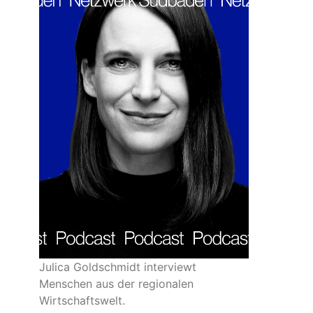
Julica Goldschmidt interviewt
Menschen aus der regionalen
Wirtschaftswelt.