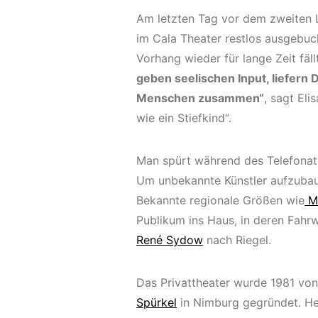
Am letzten Tag vor dem zweiten 
im Cala Theater restlos ausgebuch
Vorhang wieder für lange Zeit fäll
geben seelischen Input, liefern
Menschen zusammen“
, sagt Eli
wie ein Stiefkind“.
Man spürt während des Telefonats,
Um unbekannte Künstler aufzubaue
Bekannte regionale Größen wie
Ma
Publikum ins Haus, in deren Fah
René Sydow
nach Riegel.
Das Privattheater wurde 1981 vo
Spürkel
in Nimburg gegründet. He