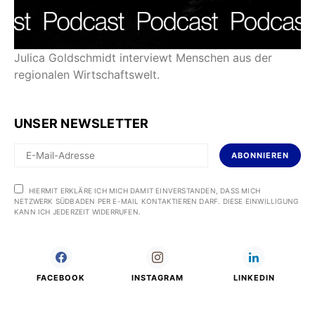
Julica Goldschmidt interviewt Menschen aus der
regionalen Wirtschaftswelt.
UNSER NEWSLETTER
ABONNIEREN
HIERMIT ERKLÄRE ICH MICH DAMIT EINVERSTANDEN, DASS MICH
NETZWERK SÜDBADEN PER E-MAIL KONTAKTIEREN DARF. DIESE EINWILLIGUNG
KANN ICH JEDERZEIT WIDERRUFEN.
FACEBOOK
INSTAGRAM
LINKEDIN