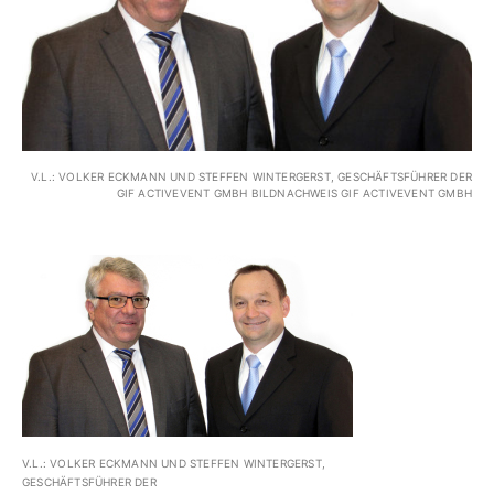
V.L.: VOLKER ECKMANN UND STEFFEN WINTERGERST, GESCHÄFTSFÜHRER DER
GIF ACTIVEVENT GMBH BILDNACHWEIS GIF ACTIVEVENT GMBH
V.L.: VOLKER ECKMANN UND STEFFEN WINTERGERST,
GESCHÄFTSFÜHRER DER