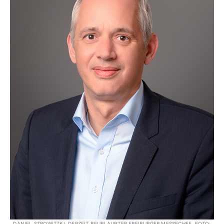
DANIEL STROWITZKI, DERZEIT BEURLAUBTER FREIBURGER MESSECHEF. FOTO: