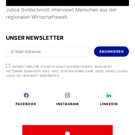
Julica Goldschmidt interviewt Menschen aus der
regionalen Wirtschaftswelt.
UNSER NEWSLETTER
ABONNIEREN
HIERMIT ERKLÄRE ICH MICH DAMIT EINVERSTANDEN, DASS MICH
NETZWERK SÜDBADEN PER E-MAIL KONTAKTIEREN DARF. DIESE EINWILLIGUNG
KANN ICH JEDERZEIT WIDERRUFEN.
FACEBOOK
INSTAGRAM
LINKEDIN