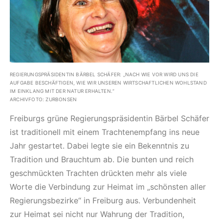
REGIERUNGSPRÄSIDENTIN BÄRBEL SCHÄFER: „NACH WIE VOR WIRD UNS DIE
AUFGABE BESCHÄFTIGEN, WIE WIR UNSEREN WIRTSCHAFTLICHEN WOHLSTAND
IM EINKLANG MIT DER NATUR ERHALTEN.“
ARCHIVFOTO: ZURBONSEN
Freiburgs grüne Regierungspräsidentin Bärbel Schäfer
ist traditionell mit einem Trachtenempfang ins neue
Jahr gestartet. Dabei legte sie ein Bekenntnis zu
Tradition und Brauchtum ab. Die bunten und reich
geschmückten Trachten drückten mehr als viele
Worte die Verbindung zur Heimat im „schönsten aller
Regierungsbezirke“ in Freiburg aus. Verbundenheit
zur Heimat sei nicht nur Wahrung der Tradition,