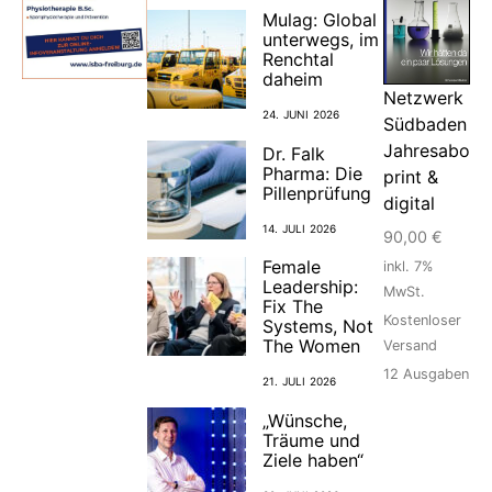
Mulag: Global
unterwegs, im
Renchtal
daheim
Netzwerk
24. JUNI 2026
Südbaden
Jahresabo
Dr. Falk
Pharma: Die
print &
Pillenprüfung
digital
14. JULI 2026
90,00
€
Female
inkl. 7%
Leadership:
MwSt.
Fix The
Kostenloser
Systems, Not
The Women
Versand
12
Ausgaben
21. JULI 2026
„Wünsche,
Träume und
Ziele haben“