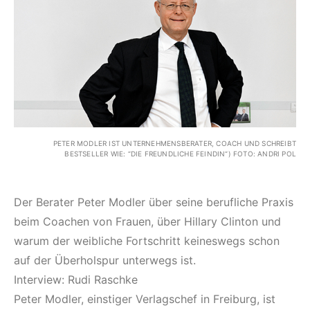
PETER MODLER IST UNTERNEHMENSBERATER, COACH UND SCHREIBT
BESTSELLER WIE: “DIE FREUNDLICHE FEINDIN“) FOTO: ANDRI POL
Der Berater Peter Modler über seine berufliche Praxis
beim Coachen von Frauen, über Hillary Clinton und
warum der weibliche Fortschritt keineswegs schon
auf der Überholspur unterwegs ist.
Interview: Rudi Raschke
Peter Modler, einstiger Verlagschef in Freiburg, ist