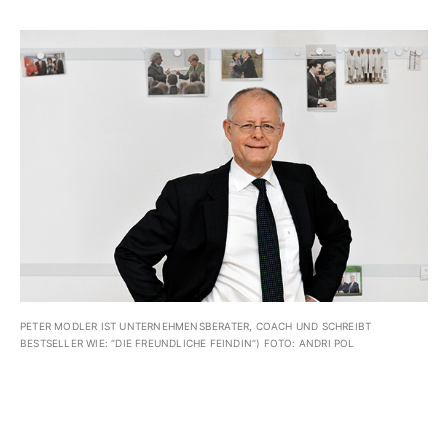
PETER MODLER IST UNTERNEHMENSBERATER, COACH UND SCHREIBT
BESTSELLER WIE: “DIE FREUNDLICHE FEINDIN“) FOTO: ANDRI POL