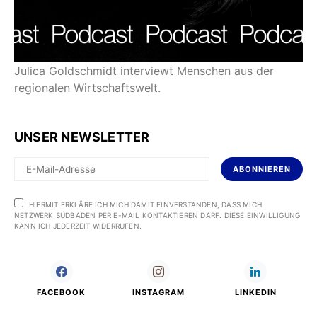
Julica Goldschmidt interviewt Menschen aus der
regionalen Wirtschaftswelt.
UNSER NEWSLETTER
ABONNIEREN
HIERMIT ERKLÄRE ICH MICH DAMIT EINVERSTANDEN, DASS MICH
NETZWERK SÜDBADEN PER E-MAIL KONTAKTIEREN DARF. DIESE EINWILLIGUNG
KANN ICH JEDERZEIT WIDERRUFEN.
FACEBOOK
INSTAGRAM
LINKEDIN