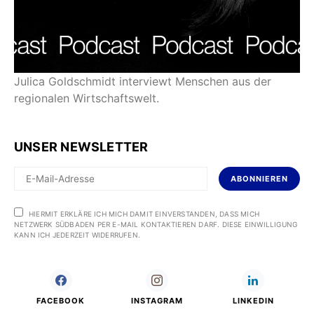
Julica Goldschmidt interviewt Menschen aus der
regionalen Wirtschaftswelt.
UNSER NEWSLETTER
ABONNIEREN
HIERMIT ERKLÄRE ICH MICH DAMIT EINVERSTANDEN, DASS MICH
NETZWERK SÜDBADEN PER E-MAIL KONTAKTIEREN DARF. DIESE EINWILLIGUNG
KANN ICH JEDERZEIT WIDERRUFEN.
FACEBOOK
INSTAGRAM
LINKEDIN