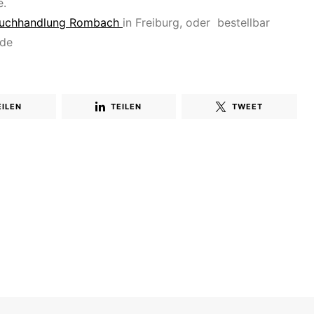
e.
uchhandlung Rombach
in Freiburg, oder bestellbar
.de
EILEN
TEILEN
TWEET