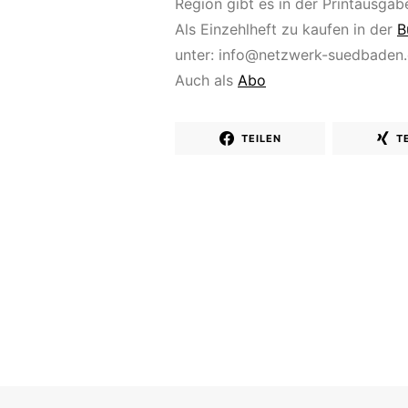
Region gibt es in der Printausgab
Als Einzehlheft zu kaufen in der
B
unter:
info@netzwerk-suedbaden
Auch als
Abo
TEILEN
T