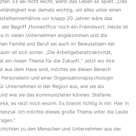
en. Es sei nicht leicht, wenn das Leben so spielt. „Das
ständigkeit war damals wichtig, um alles unter einen
stelltenverhältnis vor knapp 20 Jahren wäre das
der Begriff ‚Homeoffice‘ noch ein Fremdwort. Heute ist
ce in vielen Unternehmen angekommen und die
hen Familie und Beruf sei auch im Bewusstsein der
um ist sich sicher: „Die Arbeitgeberattraktivität,
st ein riesen Thema für die Zukunft.“ Jetzt wo ihre
st aus dem Haus sind, möchte sie diesen Bereich
 Personalerin und einer Organisationspsychologin
ür Unternehmen in der Region aus, wie sie als
n und wie sie das kommunizieren können. Stefanie
ke, es reizt mich enorm. Es brennt richtig in mir. Hier in
tenzial. Ich möchte dieses große Thema unter die Leute
ragen.“
chichten zu den Menschen und Unternehmen aus der