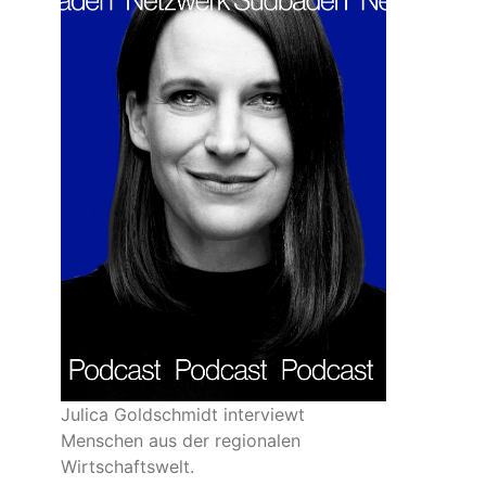
Julica Goldschmidt interviewt
Menschen aus der regionalen
Wirtschaftswelt.