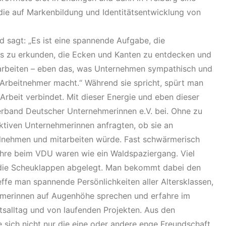
die auf Markenbildung und Identitätsentwicklung von
d sagt: „Es ist eine spannende Aufgabe, die
ns zu erkunden, die Ecken und Kanten zu entdecken und
arbeiten – eben das, was Unternehmen sympathisch und
 Arbeitnehmer macht.“ Während sie spricht, spürt man
r Arbeit verbindet. Mit dieser Energie und eben dieser
erband Deutscher Unternehmerinnen e.V. bei. Ohne zu
 aktiven Unternehmerinnen anfragten, ob sie an
ilnehmen und mitarbeiten würde. Fast schwärmerisch
Jahre beim VDU waren wie ein Waldspaziergang. Viel
, die Scheuklappen abgelegt. Man bekommt dabei den
reffe man spannende Persönlichkeiten aller Altersklassen,
hmerinnen auf Augenhöhe sprechen und erfahre im
salltag und von laufenden Projekten. Aus den
sich nicht nur die eine oder andere enge Freundschaft