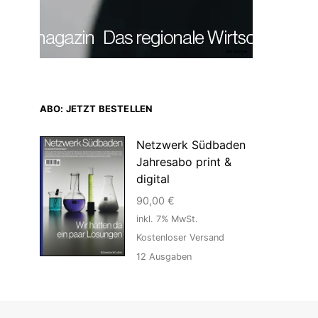
Anzeige
ABO: JETZT BESTELLEN
Netzwerk Südbaden
Jahresabo print &
digital
90,00
€
inkl. 7% MwSt.
Kostenloser Versand
12
Ausgaben