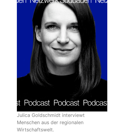
Julica Goldschmidt interviewt
Menschen aus der regionalen
Wirtschaftswelt.